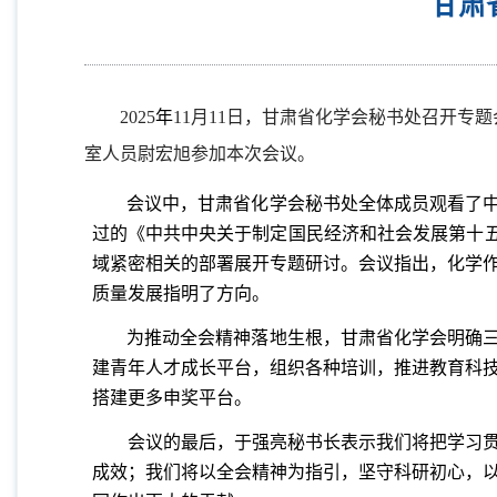
甘肃
2025
年
11
月
11
日，甘肃省化学会秘书处召开专题
室人员尉宏旭参加本次会议。
会议中，甘肃省化学会秘书处全体成员观看了
过的《中共中央关于制定国民经济和社会发展第十五
域紧密相关的部署展开专题研讨。会议指出，化学
质量发展指明了方向。
为推动全会精神落地生根，甘肃省化学会明确
建青年人才成长平台，组织各种培训，推进教育科
搭建更多申奖平台。
会议的最后，于强亮秘书长表示我们将把学习贯彻
成效；我们将以全会精神为指引，坚守科研初心，