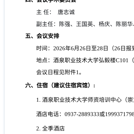
主 任： 唐志诚
副主任：陈强、王国英、杨庆、陈丽华
五、会议安排
时间：
2026
年
6
月
26
日至
28
日（
26
日报
地点：酒泉职业技术大学弘毅楼
C101
会议日程见附件
1
。
六、住宿（建议住宿宾馆）
:
1. 酒泉职业技术大学师资培训中心（
酒店电话：
0937-2889333
或
199937179
2. 全季酒店