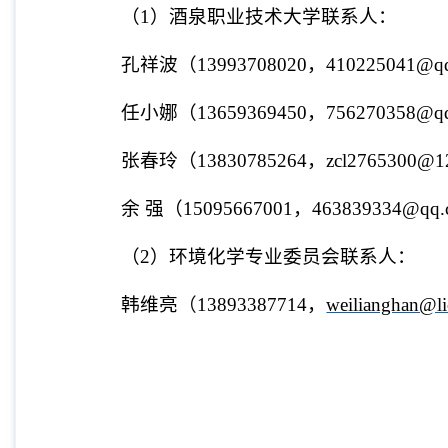
（
1
）酒泉职业技术大学联系人：
孔祥波
（13993708020，410225041@q
任小娜
（13659369450，756270358@q
张春玲
（13830785264，zcl2765300@1
余 强
（15095667001，463839334@qq
（
2
）环境化学专业委员会联系人：
韩维亮
（
13893387714，
weilianghan@li
甘肃