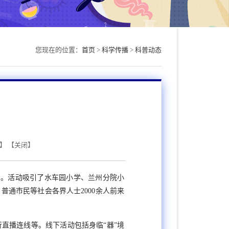
您现在的位置：
首页
>
科学传播
>
科普动态
】 【
关闭
】
日。活动吸引了水车园小学、兰州分院小
通市民等社会各界人士2000余人前来
行直播连线等。线下活动包括身临
“器”
境