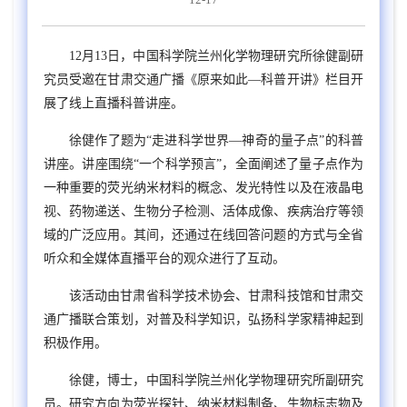
12月13
日，中国科学院兰州化学物理研究所徐健副研
究员受邀在甘肃交通广播《原来如此—科普开讲》栏目开
展了线上直播科普讲座。
徐健作了题为“走进科学世界—神奇的量子点”的科普
讲座。讲座围绕“一个科学预言”，全面阐述了量子点作为
一种重要的荧光纳米材料的概念、发光特性以及在液晶电
视、药物递送、生物分子检测、活体成像、疾病治疗等领
域的广泛应用。其间，还通过在线回答问题的方式与全省
听众和全媒体直播平台的观众进行了互动。
该活动由甘肃省科学技术协会、甘肃科技馆和甘肃交
通广播联合策划，对普及科学知识，弘扬科学家精神起到
积极作用。
徐健，博士，中国科学院兰州化学物理研究所副研究
员。研究方向为荧光探针、纳米材料制备、生物标志物及