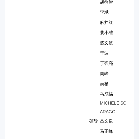
胡徐智
李斌
麻拴红
裴小维
盛文波
于波
于强亮
周峰
吴杨
马成福
MICHELE SC
ARAGGI
硕导
吕文泉
马正峰