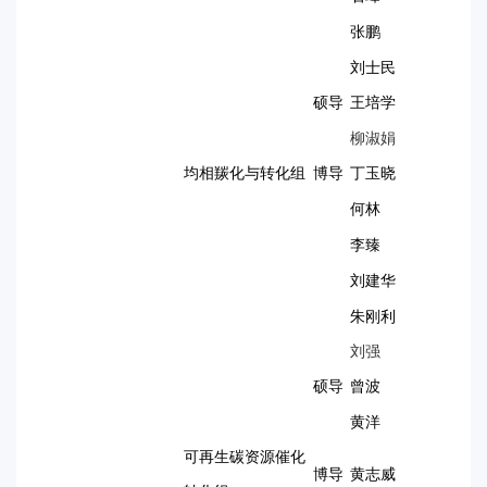
张鹏
刘士民
硕导
王培学
柳淑娟
均相羰化与转化组
博导
丁玉晓
何林
李臻
刘建华
朱刚利
刘强
硕导
曾波
黄洋
可再生碳资源催化
博导
黄志威