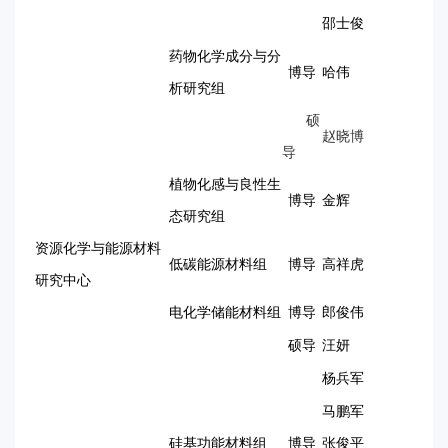
邵士俊
药物化学成分与分
博导
哈伟
析研究组
硕
赵晓博
导
植物化感与良性生
博导
金辉
态研究组
资源化学与能源材料
低碳能源材料组
博导
高祥虎
研究中心
电化学储能材料组
博导
郎俊伟
硕导
汪妍
杨兵军
马鹏军
硅基功能材料组
博导
张俊平