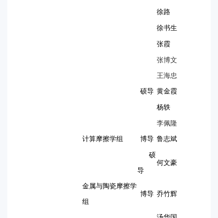
徐路
徐书生
张霞
张博文
王海忠
硕导
黄金霞
杨轶
李佩隆
计算摩擦学组
博导
鲁志斌
硕
何文豪
导
金属与陶瓷摩擦学
博导
乔竹辉
组
汤华国