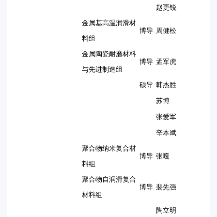
赵更锐
金属基高温润滑材
博导
周健松
料组
金属陶瓷耐磨材料
博导
孟军虎
与先进制造组
硕导
韩杰胜
苏博
张爱军
辛本斌
聚合物纳米复合材
博导
张嘎
料组
聚合物自润滑复合
博导
裴先强
材料组
陶立明