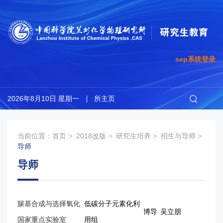
sep系统登录
2026年8月10日 星期一
所主页
当前位置：
首页
2018改版
研究生培养
招生与导师
导师
导师
羰基合成与选择氧化
低碳分子元素化利
博导
吴立朋
国家重点实验室
用组