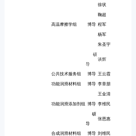
徐状
鞠超
高温摩擦学组
博导
程军
杨军
朱圣宇
硕
谈辉
导
公共技术服务组
博导
王云霞
功能润滑材料组
博导
李章朋
王金清
功能润滑添加剂组
博导
李维民
硕
张恩惠
导
合成润滑材料组
博导
刘维民