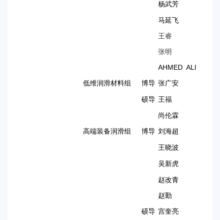
杨武芳
马延飞
王睿
张明
AHMED ALI
低维润滑材料组
博导
张广安
硕导
王福
尚伦霖
高端装备润滑组
博导
刘海超
王晓波
吴新虎
赵改青
赵勤
硕导
宫奎亮