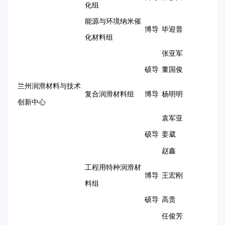
化组
能源与环境纳米催
博导
毕迎普
化材料组
张亚军
硕导
董国俊
兰州润滑材料与技术
复合润滑材料组
博导
杨明明
创新中心
袁军亚
硕导
姜葳
赵鑫
工程用特种润滑材
博导
王宏刚
料组
硕导
高贵
任俊芳