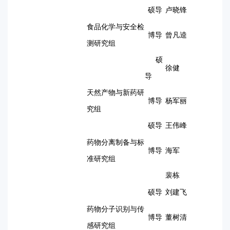
硕导
卢晓锋
食品化学与安全检
博导
曾凡逵
测研究组
硕
徐健
导
天然产物与新药研
博导
杨军丽
究组
硕导
王伟峰
药物分离制备与标
博导
海军
准研究组
裴栋
硕导
刘建飞
药物分子识别与传
博导
董树清
感研究组