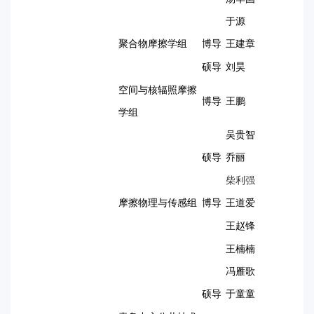
于源
聚合物摩擦学组
博导
王建章
硕导
刘昊
空间与核辐照摩擦
博导
王鹏
学组
吴贵智
硕导
乔丽
柴利强
摩擦物理与传感组
博导
王道爱
王赵锋
王楠楠
冯雁歌
硕导
于童童