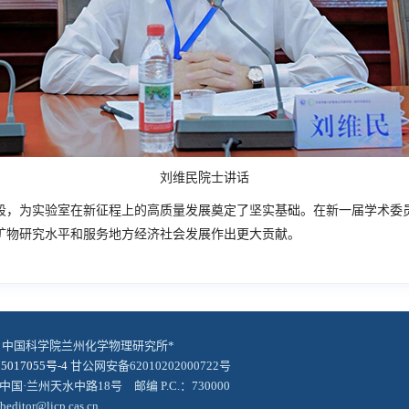
刘维民院士讲话
段，为实验室在新征程上的高质量发展奠定了坚实基础。在新一届学术委
矿物研究水平和服务地方经济社会发展作出更大贡献。
© 中国科学院兰州化学物理研究所*
5017055号-4
甘公网安备62010202000722号
中国·兰州天水中路18号 邮编 P.C.：730000
editor@licp.cas.cn