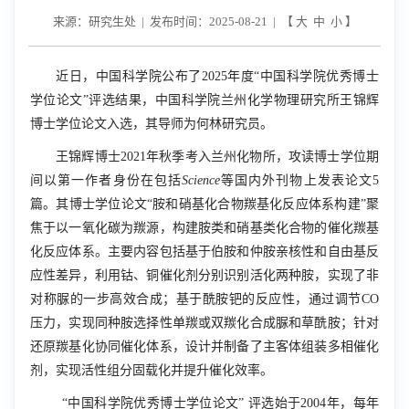
来源：研究生处 | 发布时间：2025-08-21 | 【
大
中
小
】
近日，中国科学院公布了
2025
年度“中国科学院优秀博士
学位论文”评选结果，中国科学院兰州化学物理研究所王锦辉
博士学位论文入选，其导师为何林研究员。
王锦辉博士
2021
年秋季考入兰州化物所，攻读博士学位期
间以第一作者身份在包括
Science
等国内外刊物上发表论文
5
篇。其博士学位论文“胺和硝基化合物羰基化反应体系构建”聚
焦于以一氧化碳为羰源，构建胺类和硝基类化合物的催化羰基
化反应体系。主要内容包括基于伯胺和仲胺亲核性和自由基反
应性差异，利用钴、铜催化剂分别识别活化两种胺，实现了非
对称脲的一步高效合成；基于酰胺钯的反应性，通过调节
CO
压力，实现同种胺选择性单羰或双羰化合成脲和草酰胺；针对
还原羰基化协同催化体系，设计并制备了主客体组装多相催化
剂，实现活性组分固载化并提升催化效率。
“中国科学院优秀博士学位论文” 评选始于
2004
年，每年