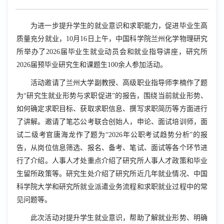
为进一步提升学生的就业意识和求职能力，促进毕业生高
质量充分就业，
10
月
16
日上午，中国科学院兰州化学物理研究
所举办了
2026
届毕业生就业动员会和就业指导讲座，研究所
2026
届预毕业研究生和课题生
100
余人参加活动。
活动邀请了兰州大学副教授、高级职业指导师李楠作了题
为“研究生就业形势与求职促进”的报告，围绕当前就业形势、
如何确定求职目标、获取求职信息、撰写求职简历等方面进行
了讲解。邀请了笔芯公考联合创始人，申论、面试培训师，面
试二级考官唐海龙作了题为“
2026
年公职考试趋势分析”的报
告，从岗位信息筛选、报名、备考、笔试、面试等各个环节进
行了介绍。人事人才处重点介绍了研究所人事人才政策和毕业
生留所政策等。研究生处介绍了研究所近几年就业情况、中国
科学院大学和研究所就业派遣业务流程和求职就业过程中的常
见问题等。
此次活动对提升学生就业意识，帮助了解就业形势、明确