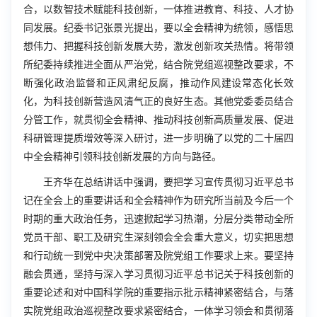
合，以数智技术赋能科技创新，一体推进教育、科技、人才协
同发展。纪委书记张景光提出，要以全会精神为统领，感悟思
想伟力、把握科技创新发展大势，激发创新攻关热情。将带领
所纪委持续推进全面从严治党，结合院党组巡视整改要求，不
断强化政治监督和正风肃纪反腐，推动作风建设常态化长效
化，为科技创新营造风清气正的良好生态。其他党委委员结合
分管工作，就贯彻全会精神、推动科技创新高质量发展、促进
科研管理提质增效等深入研讨，进一步明确了以党的二十届四
中全会精神引领科技创新发展的方向与路径。
王齐华在总结讲话中强调，要把学习宣传贯彻习近平总书
记在全会上的重要讲话和全会精神作为研究所当前及今后一个
时期的重大政治任务，迅速掀起学习热潮，分层分类带动全所
党员干部、职工及研究生深刻领会全会重大意义，切实把思想
和行动统一到党中央决策部署及院党组工作要求上来。要坚持
融会贯通，坚持与深入学习贯彻习近平总书记关于科技创新的
重要论述和对中国科学院的重要指示批示精神紧密结合，与落
实院党组政治巡视整改要求紧密结合，一体学习领会和贯彻落