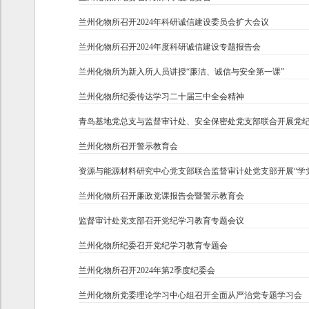
兰州化物所召开2024年科研诚信建设委员会扩大会议
兰州化物所召开2024年度科研诚信建设专题报告会
兰州化物所为新入所人员讲授“廉洁、诚信与安全第一课”
兰州化物所纪委传达学习二十届三中全会精神
青岛基地党总支与监督审计处、安全保密处党支部联合开展党
兰州化物所召开警示教育会
资源与能源材料研究中心党支部联合监督审计处党支部开展“学党
兰州化物所召开廉政党课报告会暨警示教育会
监督审计处党支部召开党纪学习教育专题会议
兰州化物所纪委召开党纪学习教育专题会
兰州化物所召开2024年第2季度纪委会
兰州化物所党委理论学习中心组召开全面从严治党专题学习会