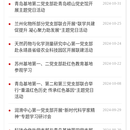
2024-10-31
青岛基地第二党支部赴青岛崂山党史馆开
展主题党日活动
2024-10-25
兰州化物所部分党支部联合开展“联学共建
促提升 凝心聚力助发展”主题党日活动
2024-10-24
天然药物与化学测量研究中心第一党支部
赴永靖县省级农业科技园区开展联建活动
2024-10-22
苏州基地第一、二党支部赴红色教育基地
参观学习
2024-10-08
青岛基地第一、第二和第三党支部联合举
行“重温红色历史 传承红色基因”主题党日
活动
2024-09-29
润滑中心第一党支部开展“新时代科学家精
神”专题学习研讨会
2024-09-29