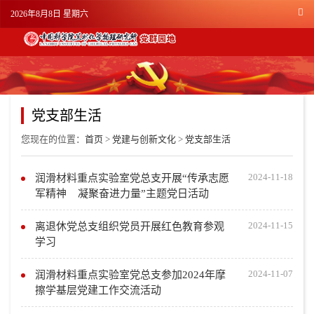
2026年8月8日 星期六
党支部生活
您现在的位置：
首页
>
党建与创新文化
>
党支部生活
2024-11-18
润滑材料重点实验室党总支开展“传承志愿
军精神 凝聚奋进力量”主题党日活动
2024-11-15
离退休党总支组织党员开展红色教育参观
学习
2024-11-07
润滑材料重点实验室党总支参加2024年摩
擦学基层党建工作交流活动