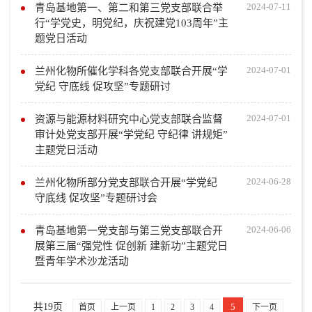
2024-07-11
青岛基地第一、第二和第三党支部联合举
行“学党史，明党纪，庆祝建党103周年”主
题党日活动
2024-07-01
兰州化物所催化学科各党支部联合开展“学
党纪 守底线 促攻坚”专题研讨
2024-07-01
资源与能源材料研究中心党支部联合监督
审计处党支部开展“学党纪 守纪律 讲规矩”
主题党日活动
2024-06-28
兰州化物所部分党支部联合开展“学党纪
守底线 促攻坚”专题研讨会
2024-06-06
青岛基地第一党支部与第三党支部联合开
展第三届“强党性 促创新 建新功”主题党日
暨青年学术沙龙活动
共19页
5
首页
上一页
1
2
3
4
下一页