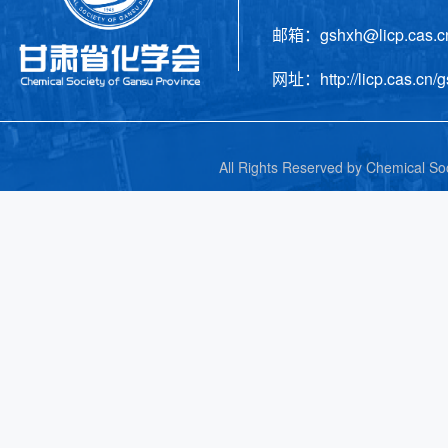
邮箱：gshxh@licp.cas
网址：http://licp.cas.cn/g
All Rights Reserved by C