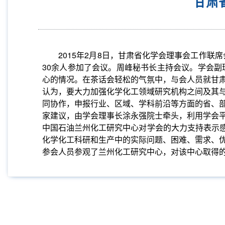
甘肃
2015
年
2
月
8
日，甘肃省化学会理事会工作联席
30
余人参加了会议。周峰秘书长主持会议。学会副
心的情况。在茶话会轻松的气氛中，与会人员就甘
认为，要大力加强化学化工领域研究机构之间及其
同协作，申报行业、区域、学科前沿等方面的省、
家建议，由学会理事长涂永强院士牵头，利用学会
中国石油兰州化工研究中心对学会的大力支持表示
化学化工科研和生产中的实际问题、困难、需求、
参会人员参观了兰州化工研究中心，对该中心取得