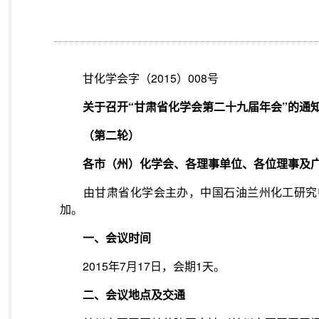
甘化学会字（
2015
）
008
号
关于召开“甘肃省化学会第二十九届年会
”
的
通
（第二轮）
各市（州）化学会、各理事单位、各位理事及
由甘肃省化学会主办，中国石油兰州化工研究
加。
一、会议时间
2015
年
7
月
17
日
，会期
1
天。
二、会议地点及交通