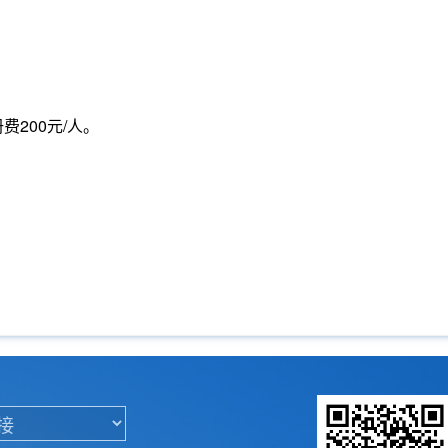
册费
200
元
/
人。