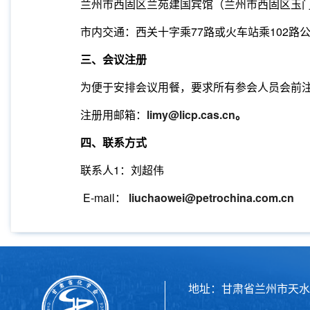
兰州市西固区兰苑建国宾馆（兰州市西固区玉
市内交通：西关十字乘
77
路或火车站乘
102
路
三、会议注册
为便于安排会议用餐，要求所有参会人员会前
注册用邮箱：
limy@licp.cas.cn
。
四、联系方式
联系人
1
：刘超伟
E-mail
：
liuchaowei@petrochina.com.cn
地址：甘肃省兰州市天水