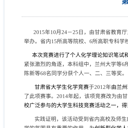
2015
年
10
月
24
－
25
日，由甘肃省教育厅
举办。省内
15
所高等院校、
6
所高职专科学
本次竞赛进行了个人化学理论知识笔试
紧张激烈的角逐，本科组中，兰州大学等
6
陈新等
68
名同学分获个人一、二、三等奖。
甘肃省大学生化学竞赛
于
2012
年
由兰州
了此项赛事。
2014
年起，该项竞赛改为由甘
校广泛参与的大学生科技竞赛活动之一，得
实践证明，该活动受到省内高校及师生