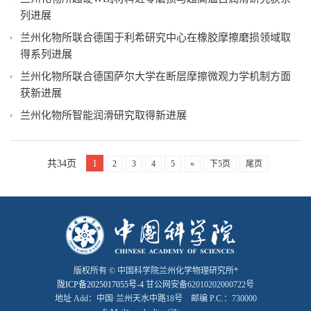
4
列进展
兰州化物所联合德国于利希研究中心在橡胶摩擦磨损领域取
得系列进展
兰州化物所联合德国萨尔大学在断层摩擦微观力学机制方面
获新进展
兰州化物所智能润滑研究取得新进展
共34页
1
2
3
4
5
»
下5页
尾页
版权所有 © 中国科学院兰州化学物理研究所*
陇ICP备2025017055号-4
甘公网安备62010202000722号
地址 Add：中国·兰州天水中路18号 邮编 P.C.：730000