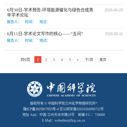
6月30日-学术预告-环境能源催化与绿色合成青
2026-06-29
年学术论坛
报告人：
时间：
地点：
6月11日-学术论文写作的核心——“五问”
2026-06-11
报告人：
时间：
地点：
共6页
1
2
3
4
5
»
下5页
尾页
版权所有 © 中国科学院兰州化学物理研究所*
陇ICP备2025017055号-4
甘公网安备62010202000722号
地址 Add：中国·兰州天水中路18号 邮编 P.C.：730000
E-Mail：webeditor@licp.cas.cn