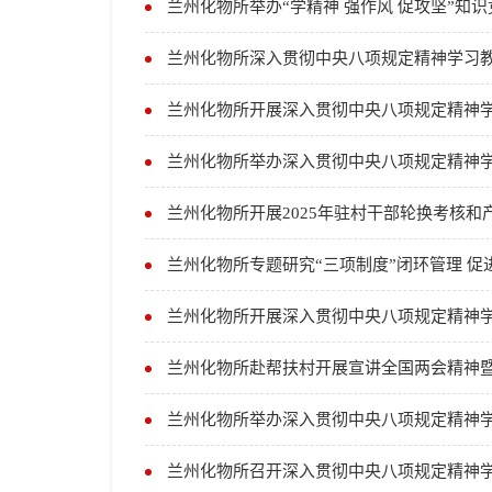
兰州化物所举办“学精神 强作风 促攻坚”知识
兰州化物所深入贯彻中央八项规定精神学习
兰州化物所开展深入贯彻中央八项规定精神
兰州化物所举办深入贯彻中央八项规定精神
兰州化物所开展2025年驻村干部轮换考核和
兰州化物所专题研究“三项制度”闭环管理 
兰州化物所开展深入贯彻中央八项规定精神
兰州化物所赴帮扶村开展宣讲全国两会精神
兰州化物所举办深入贯彻中央八项规定精神
兰州化物所召开深入贯彻中央八项规定精神