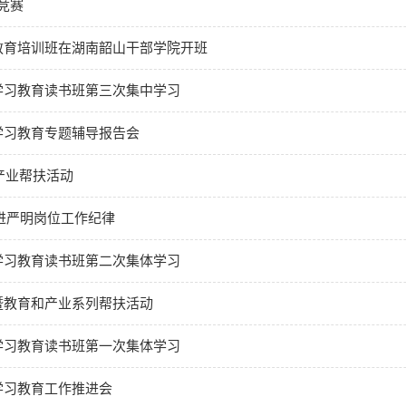
竞赛
教育培训班在湖南韶山干部学院开班
学习教育读书班第三次集中学习
学习教育专题辅导报告会
产业帮扶活动
促进严明岗位工作纪律
学习教育读书班第二次集体学习
暨教育和产业系列帮扶活动
学习教育读书班第一次集体学习
学习教育工作推进会