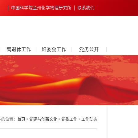
中国科学院兰州化学物理研究所
联系我们
离退休工作
妇委会工作
党务公开
在的位置：
首页
>
党建与创新文化
>
党委工作
>
工作动态