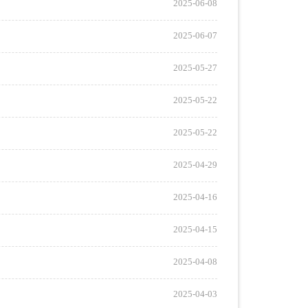
2025-06-08
2025-06-07
2025-05-27
2025-05-22
2025-05-22
2025-04-29
2025-04-16
2025-04-15
2025-04-08
2025-04-03