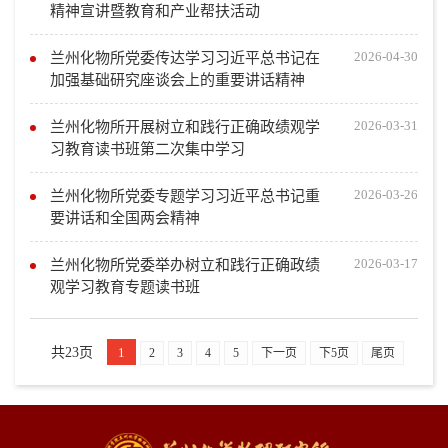
精神宣讲暨教育和产业帮扶活动
2026-04-30
兰州化物所党委传达学习习近平总书记在
加强基础研究座谈会上的重要讲话精神
2026-03-31
兰州化物所开展树立和践行正确政绩观学
习教育读书班第二次集中学习
2026-03-26
兰州化物所党委专题学习习近平总书记重
要讲话和全国两会精神
2026-03-17
兰州化物所党委举办树立和践行正确政绩
观学习教育专题读书班
共23页
1
2
3
4
5
下一页
下5页
尾页