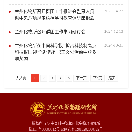
2025-04-27
兰州化物所召开群团工作推进会暨深入贯
彻中央八项规定精神学习教育调研座谈会
2024-12-13
兰州化物所召开群团工作学习研讨会
2024-10-31
兰州化物所在中国科学院“抢占科技制高点
科技报国迎华诞”系列职工文化活动中获多
项奖励
共8页
1
2
3
4
5
下一页
下5页
尾页
版权所有 © 中国科学院兰州化学物理研究所
陇ICP备05000312号 公网安备62010202000722号