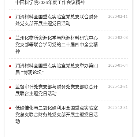
中国科学院2026年度工作会议精神
2026-02-11
润滑材料全国重点实验室党总支联合财务
处党支部开展主题党日活动
2026-02-03
兰州化物所资源化学与能源材料研究中心
党支部等联合学习党的二十届四中全会精
神
2026-01-04
润滑材料全国重点实验室党总支举办第四
届 “博润论坛”
2025-12-31
监督审计处党支部与财务处党支部联合开
展联合主题党日活动
2025-12-31
低碳催化与二氧化碳利用全国重点实验室
党总支联合财务处党支部开展主题党日活
动