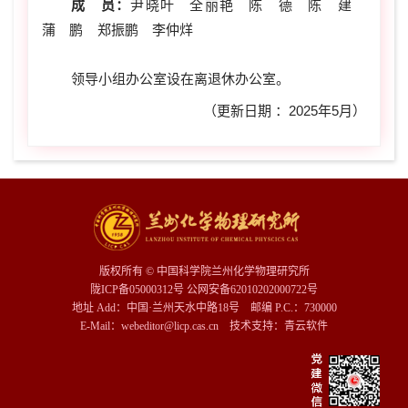
成 员：
尹晓叶 全丽艳 陈 德 陈 建
蒲 鹏 郑振鹏 李仲烊
领导小组办公室设在离退休办公室。
（更新日期 ：2025年5月）
版权所有 © 中国科学院兰州化学物理研究所
陇ICP备05000312号 公网安备62010202000722号
地址 Add：中国·兰州天水中路18号 邮编 P.C.：730000
E-Mail：webeditor@licp.cas.cn 技术支持：
青云软件