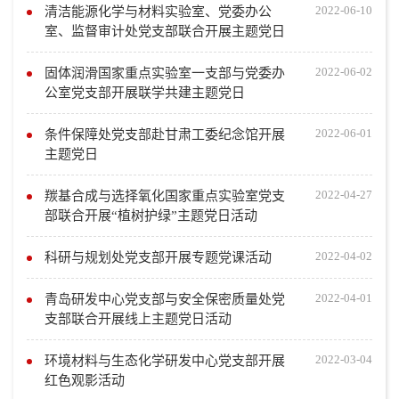
2022-06-10
清洁能源化学与材料实验室、党委办公
室、监督审计处党支部联合开展主题党日
2022-06-02
固体润滑国家重点实验室一支部与党委办
公室党支部开展联学共建主题党日
2022-06-01
条件保障处党支部赴甘肃工委纪念馆开展
主题党日
2022-04-27
羰基合成与选择氧化国家重点实验室党支
部联合开展“植树护绿”主题党日活动
2022-04-02
科研与规划处党支部开展专题党课活动
2022-04-01
青岛研发中心党支部与安全保密质量处党
支部联合开展线上主题党日活动
2022-03-04
环境材料与生态化学研发中心党支部开展
红色观影活动