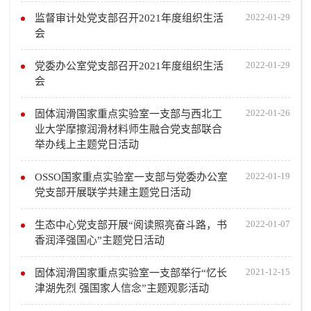
2022-01-29
监督审计处党支部召开2021年度组织生活
会
2022-01-29
党委办公室党支部召开2021年度组织生活
会
2022-01-26
固体润滑国家重点实验室一支部与西北工
业大学摩擦润滑材料师生融合党支部联合
举办线上主题党日活动
2022-01-19
OSSO国家重点实验室一支部与党委办公室
党支部开展联学共建主题党日活动
2022-01-07
生态中心党支部开展“阅读照亮奋斗路，书
香润泽强国心”主题党日活动
2021-12-15
固体润滑国家重点实验室一支部举行“忆长
津湖先烈 强国家人信念”主题观影活动