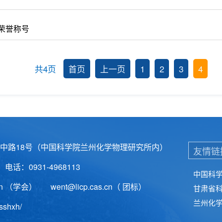
荣誉称号
共4页
首页
上一页
1
2
3
4
中路18号（中国科学院兰州化学物理研究所内）
：0931-4968113
中国科
.cn （学会） went@licp.cas.cn（ 团标）
甘肃省
兰州化
sshxh/