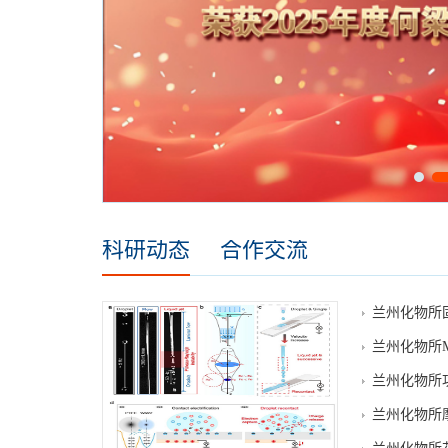
要讲话精神。
实验室（中
加学习。会议
书记在...
细内容
科研动态
合作交流
兰州化物所
兰州化物所
兰州化物所