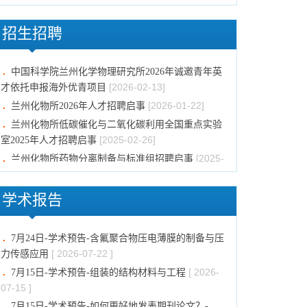
05-20 ]
[ 2026-
兰州化物所报废固定资产回收处置成交公告
招生招聘
05-18 ]
[ 2026-
兰州化物所关于公开处置报废资产的公告
中国科学院兰州化学物理研究所2026年诚邀青年英
05-08 ]
[2026-02-13]
才依托申报海外优青项目
兰州化物所关于举办第二十二届公众科学日的公告
[2026-01-22]
兰州化物所2026年人才招聘启事
[ 2026-05-08 ]
兰州化物所低碳催化与二氧化碳利用全国重点实验
[ 2026-03-02 ]
兰州化物所出租房屋公开招租公告
[2025-02-26]
室2025年人才招聘启事
[2025-
兰州化物所药物分离制备与标准组招聘启事
02-26]
中国科学院兰州化学物理研究所2025年诚邀青年英
学术报告
[2025-02-14]
才依托申报海外优青项目
[2023-11-10]
兰州化物所2024年博士后招聘启事
7月24日-学术预告-含氟聚合物压电薄膜的制备与压
[2023-
兰州化物所多相催化与选择氧化组招聘启事
[ 2026-07-22 ]
力传感应用
09-04]
[ 2026-
7月15日-学术预告-组装的结构材料与工程
[2023-03-16]
兰州化物所吴立朋人才团队招聘启事
07-15 ]
7月15日-学术预告-如何更好地发表期刊论文？-