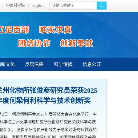
中国科学院
English
创新文化
反腐倡廉
科学传播
信息公开
兰州化物所张俊彦研究员荣获2025
年度何梁何利科学与技术创新奖
月2日，何梁何利基金2025年度颁奖大会在北京举行。中
科学院兰州化学物理研究所张俊彦研究员荣获科学与技
创新奖。 张俊彦研究员长期致力于纳米润滑材料微观结
调控、摩擦表界面微纳演化机制、超滑固体薄膜及关键