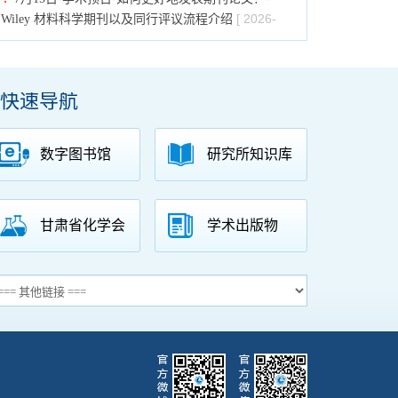
[ 2026-
Wiley 材料科学期刊以及同行评议流程介绍
07-13 ]
[ 2026-
7月13日-学术预告-漫谈高分子材料开发史
07-13 ]
快速导航
[
7月16日-18日-学术预告-第三届中欧摩擦学会议
2026-07-09 ]
[ 2026-06-
6月30日-学术预告-矿物材料与生命健康
数字图书馆
研究所知识库
29 ]
6月30日-学术预告-环境能源催化与绿色合成青年学
[ 2026-06-29 ]
术论坛
甘肃省化学会
学术出版物
[ 2026-
6月11日-学术论文写作的核心——“五问”
06-11 ]