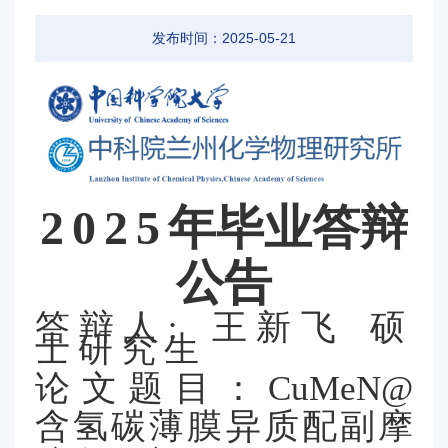
发布时间：2025-05-21
2025
年毕业答辩
公告
答辩人
硕
: 王新飞
士研究生
论文题目：
CuMeN@
含氢碳薄膜异质配副摩