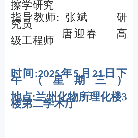
擦学研究
指导教师
研
: 张斌
究员
高
唐迎春
级工程师
时间
年
月
日下
:2025
5
21
午（星期三
）
地点
兰州化物所理化楼3
:
楼第二学术厅