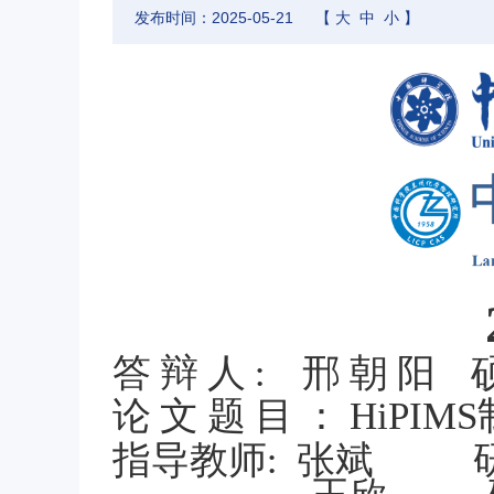
发布时间：2025-05-21
【
大
中
小
】
答辩人
: 邢朝阳
论文题目：
HiPI
指导教师
研
: 张斌