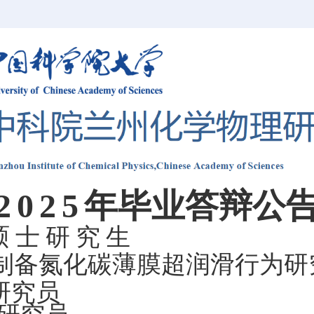
2025
年毕业答辩公
硕士研究生
MS制备氮化碳薄膜超润滑行为研
究员