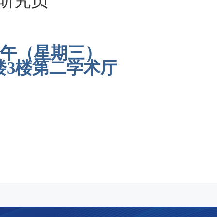
究员
午（星期三
）
楼3楼第二学术厅