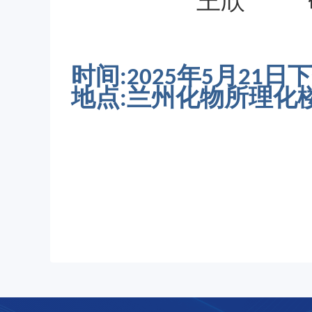
研
王欣
时间
年
月
日下
:2025
5
21
地点
兰州化物所理化
: