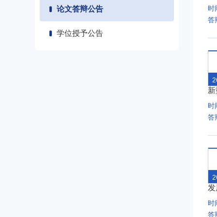
时间
论文答辩公告
答
学位授予公告
2
新
时间
答
2
发
时间
答