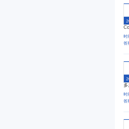
2
C
时间
答
2
多
时间
答