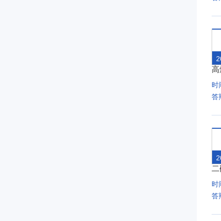
2
高
时间
答
2
二
时间
答