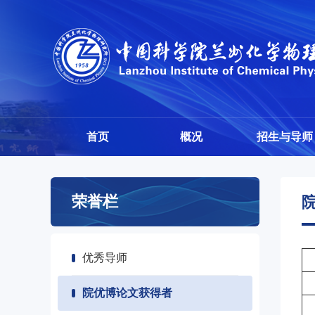
首页
概况
招生与导师
荣誉栏
优秀导师
院优博论文获得者