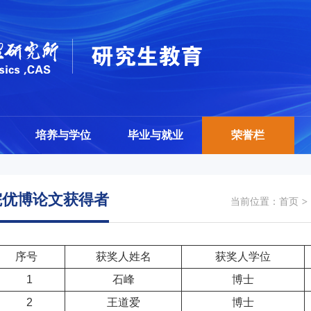
培养与学位
毕业与就业
荣誉栏
院优博论文获得者
当前位置：
首页
序号
获奖人姓名
获奖人学位
1
石
峰
博
士
2
王道爱
博士