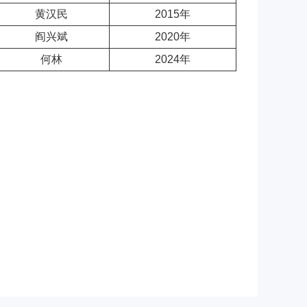
黄汉民
2015
年
阎兴斌
2020年
何林
2024
年